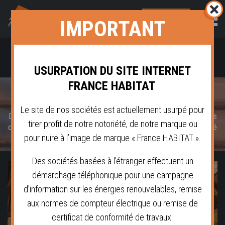
NOUS
IMPORTANT
CONTACTER
Un savoir faire dans l'amélioration de l'habitat
Clermont-Ferrand - Puy-de-Dôme (63)
USURPATION DU SITE INTERNET
FRANCE HABITAT
FRANCE HABITAT
Le site de nos sociétés est actuellement usurpé pour
Des professionnels spécialisés dans la rénovation de l'habitat.
Plus
tirer profit de notre notoriété, de notre marque ou
de 20 ans d'expérience dans le traitement de charpente, l'humidité
pour nuire à l’image de marque « France HABITAT ».
et la toiture.
Des sociétés basées à l’étranger effectuent un
démarchage téléphonique pour une campagne
d’information sur les énergies renouvelables, remise
aux normes de compteur électrique ou remise de
certificat de conformité de travaux.