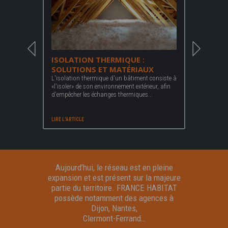
 :
ISOLATION THERMIQUE :
ISOLATI
AINE
SOLUTIONS ET MATÉRIAUX
COMMENT
L'isolation thermique d'un bâtiment consiste à
Partout dans
«l'isoler» de son environnement extérieur, afin
énergétique 
n a des
d'empêcher les échanges thermiques...
préoccupatio
mettant de
LIRE L'ARTICLE
LIRE L'ARTICLE
Aujourd’hui, le réseau est en pleine
expansion et est présent sur la majeure
partie du territoire. FRANCE HABITAT
possède notamment des agences à
Dijon, Nantes,
Clermont-Ferrand…