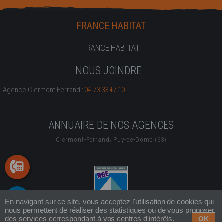
FRANCE HABITAT
FRANCE HABITAT
NOUS JOINDRE
Agence Clermont-Ferrand :
04 73 33 47 10
ANNUAIRE DE NOS AGENCES
Clermont-Ferrand
/
Puy-de-Dôme (63)
En navigant sur ce site, vous acceptez l'utilisation de cookies qui
nous permettent de réaliser des statistiques ou de vous proposer
© FRANCE HABITAT 2014 -
Mentions légales
-
Plan du site
des services correspondant à vos centres d'intérêts.
OK