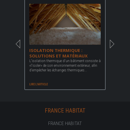
 :
ISOLATION THERMIQUE :
ISOLATI
AINE
SOLUTIONS ET MATÉRIAUX
COMMENT
L'isolation thermique d'un bâtiment consiste à
Partout dans
«l'isoler» de son environnement extérieur, afin
énergétique 
n a des
d'empêcher les échanges thermiques...
préoccupatio
mettant de
LIRE L'ARTICLE
LIRE L'ARTICLE
FRANCE HABITAT
FRANCE HABITAT