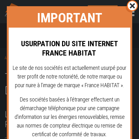
NOUS
IMPORTANT
CONTACTER
Un savoir faire dans l'amélioration de l'habitat
Clermont-Ferrand - Puy-de-Dôme (63)
USURPATION DU SITE INTERNET
FRANCE HABITAT
ACCUEIL
TRAITEMENT DU BOIS À DIJON (CÔTE-D’OR – 21)
Le site de nos sociétés est actuellement usurpé pour
TRAITEMENT DU BOIS À
tirer profit de notre notoriété, de notre marque ou
pour nuire à l’image de marque « France HABITAT ».
DIJON (CÔTE-D’OR – 21)
Des sociétés basées à l’étranger effectuent un
démarchage téléphonique pour une campagne
LE TRAITEMENT DU BOIS, POUR
d’information sur les énergies renouvelables, remise
PRÉSERVER VOTRE TOITURE
aux normes de compteur électrique ou remise de
certificat de conformité de travaux.